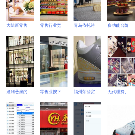
大陆新零售
零售行业竞
青岛依托跨
多功能台阶
风潮席卷台
争愈发激
国采购 助
型中岛柜助
湾鞋帽市场
烈，如何从
力纺织服装
力鞋帽零售
机遇与挑战
商品赛道快
产业升级
空间完美升
并存
速突围 鞋
级
帽零售的策
略与实践
逼到悬崖的
零售业按下
福州荣登贸
无代理费、
GAP 鞋帽
复苏键 马
易 深耕鞋
零库存风
零售如何绝
鞍山主城区
帽服饰批发
险，这些鞋
地逆袭？
大型商场有
零售，助力
帽零售产品
序复工，互
商业高效循
值得考虑