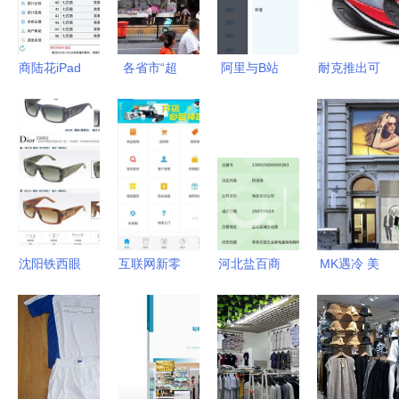
联网销售成
环
新引擎
商陆花iPad
各省市“超
阿里与B站
耐克推出可
版 优化渠
市杰出代
共投涵意电
以挑战两小
道布局，重
表” 线下王
商 鞋帽零
时马拉松的
塑互联网销
者与互联网
售圈的破圈
全新概念跑
售新体验
新贵的双线
信号
鞋
竞合
沈阳铁西眼
互联网新零
河北盐百商
MK遇冷 美
镜市场 品
售硝烟弥
贸集团 深
百货零售商
质眼镜批发
漫，小米式
耕区域市
为何陆续抛
零售一网打
的“轻骑
场，开启互
弃昔日爆
尽，打造靓
兵”突围之
联网销售新
款？
丽出行风范
路
篇章