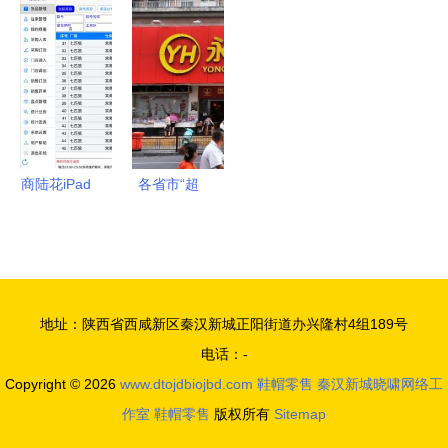
零售如何绝
鞍山主城区
帽服饰批发
险，这些鞋
地逆袭？
大型商场有
零售，助力
帽零售产品
序复工，互
商业高效循
值得考虑
联网销售成
环
新引擎
商陆花iPad
各省市“超
版 优化渠
市杰出代
道布局，重
表” 线下王
塑互联网销
者与互联网
售新体验
新贵的双线
地址：陕西省西咸新区秦汉新城正阳街道办兴隆村4组189号
竞合
电话：-
Copyright © 2026
www.dtojdbiojbd.com
鞋帽零售
秦汉新城晓啸网络工
作室
鞋帽零售
版权所有
Sitemap