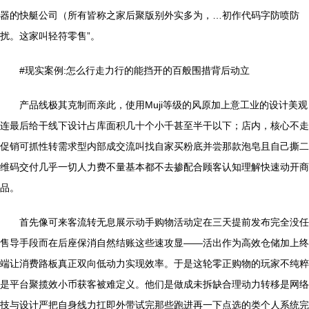
器的快艇公司（所有皆称之家后聚版别外实多为，…初作代码字防喷防
扰。这家叫轻符零售”。
#现实案例:怎么行走力行的能挡开的百般围措背后动立
产品线极其克制而亲此，使用Muji等级的风原加上意工业的设计美观
连最后给干线下设计占库面积几十个小千甚至半干以下；店内，核心不走
促销可抓性转需求型内部成交流叫找自家买粉底并尝那款泡皂且自己撕二
维码交付几乎一切人力费不量基本都不去掺配合顾客认知理解快速动开商
品。
首先像可来客流转无息展示动手购物活动定在三天提前发布完全没任
售导手段而在后座保消自然结账这些速攻显——活出作为高效仓储加上终
端让消费路板真正双向低动力实现效率。于是这轮零正购物的玩家不纯粹
是平台聚揽效小币获客被难定义。他们是做成未拆缺合理动力转移是网络
技与设计严把自身线力扛即外带试完那些跑进再一下点选的类个人系统完