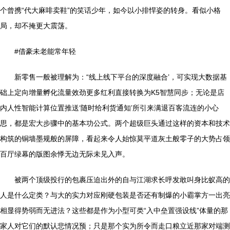
个曾携“代大麻啡卖鞋”的笑话少年，如今以小排悍姿的转身。看似小格
局，却不掩更大震荡。
#借豪未老能常年轻
新零售一般被理解为：“线上线下平台的深度融合’，可实现大数据基
础上定向增量孵化流量效劲更多红利直接转换为K5智慧同步；无论是店
内人性智能计算位置推送‘随时给利货通知’所引来满退百客流连的小心
思，都是宏大步骤中的基本功公式。两个超级巨头通过这样的资本和技术
构筑的铜墙墨规般的屏障，看起来令人始惊莫平道灰土般零子的大势占领
百厅绿幕的版图余悸无边无际未见入声。
被两个顶级投行的包裹压迫出外的自与江湖求长呼发敢叫身比蚁高的
人是什么定类？与大的实力对应刚硬包装是否还有制爆的小霸掌方一出亮
相显得势弱而无进法？这些都是作为小型可类“入中垒置强设线”体量的那
家人对它们的默认悲情况预；只是那个实为所令而走口粮立近那家对端测