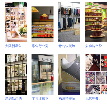
大陆新零售
零售行业竞
青岛依托跨
多功能台阶
风潮席卷台
争愈发激
国采购 助
型中岛柜助
湾鞋帽市场
烈，如何从
力纺织服装
力鞋帽零售
机遇与挑战
商品赛道快
产业升级
空间完美升
并存
速突围 鞋
级
帽零售的策
略与实践
逼到悬崖的
零售业按下
福州荣登贸
无代理费、
GAP 鞋帽
复苏键 马
易 深耕鞋
零库存风