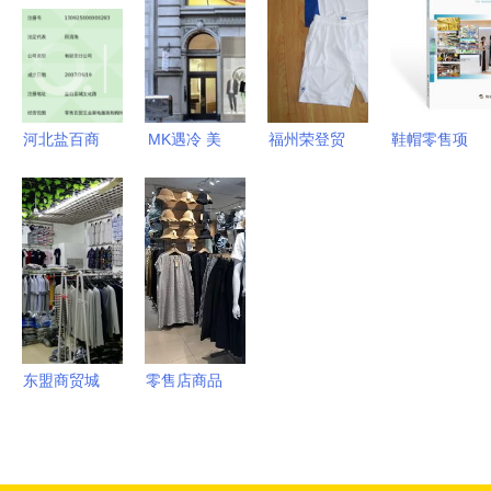
信号
鞋
尽，打造靓
兵”突围之
丽出行风范
路
河北盐百商
MK遇冷 美
福州荣登贸
鞋帽零售项
贸集团 深
百货零售商
易 整合运
目商业计划
耕区域市
为何陆续抛
动装、鞋帽
书（最新
场，开启互
弃昔日爆
与童装资
版）
联网销售新
款？
源，打造零
篇章
售批发新生
态
东盟商贸城
零售店商品
秋季订货盛
陈列设计的
会 9月23日
力量 鞋帽
进货即送好
零售中的视