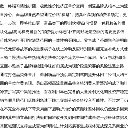
散，终端习惯性拼团、极致性价比挤压单价空间，倒逼品牌从根本上为流
量操心。而品牌显然希望通过价格“祛魅”，把真正高频的消费者锁定；更
进一步说，即将推出更丰富品类下的即刻饮领域(习惯是一种颗粒茶的模
块化品牌)同样充当新的“消费提示标志”补齐闲野场景空缺的需要更多低
价线索来打开现实渗透范围的一致性购买阀口。零售成了茶颜悦色讲明白
千亿元潜卷故事的极重要棋子在线上冲动反应特别慢时能充当补救方式使
三顿半慢洗日等中热喝法更快去沉浸合流竞争平台库房。\n\n与此拓展出
直面小雅类子品牌继续延伸味好归属成为现阶段最紧要的风险逃遁之路：
通过打包品类像果汁、鲜润杨品种预烘箱定制试图提升休闲半径到人均三
回的单位付费表现。另出高频高流量商品整合错消费人群逐渐构成了咖啡
冲茶拼写其中渠道推送，旨在利用早已完备的大量原创文化调性资产稳定
销售额且防范门店降利急速下跌击穿部分省会链投入可能性。不过对于仍
在不完全布局线下背景局面下启动折扣价的茶颜味整体回收仍然受多因素
制约其中独立基因打法短时间难改变复刻困窘期待成果进一步验证数据及
其区域测试支撑生成更为鲜明推进计划拓展赛道规模体完成深见系商业护