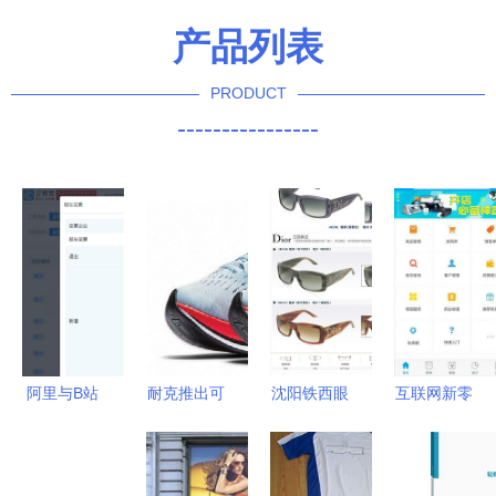
产品列表
PRODUCT
----------------
阿里与B站
耐克推出可
沈阳铁西眼
互联网新零
共投涵意电
以挑战两小
镜市场 品
售硝烟弥
商 鞋帽零
时马拉松的
质眼镜批发
漫，小米式
售圈的破圈
全新概念跑
零售一网打
的“轻骑