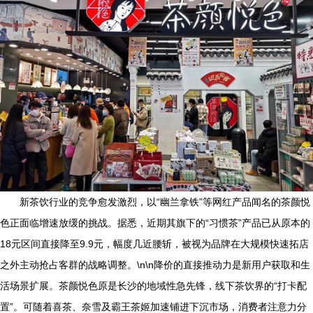
新茶饮行业的竞争愈发激烈，以“幽兰拿铁”等网红产品闻名的茶颜悦
色正面临增速放缓的挑战。据悉，近期其旗下的“习惯茶”产品已从原本的
18元区间直接降至9.9元，幅度几近腰斩，被视为品牌在大规模快速拓店
之外主动抢占客群的战略调整。\n\n降价的直接推动力是新用户获取和生
活场景扩展。茶颜悦色原是长沙的地域性急先锋，线下茶饮界的“打卡配
置”。可随着喜茶、奈雪及霸王茶姬加速铺进下沉市场，消费者注意力分