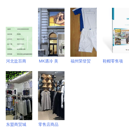
共投涵意电
以挑战两小
镜市场 品
售硝烟弥
商 鞋帽零
时马拉松的
质眼镜批发
漫，小米式
售圈的破圈
全新概念跑
零售一网打
的“轻骑
信号
鞋
尽，打造靓
兵”突围之
丽出行风范
路
河北盐百商
MK遇冷 美
福州荣登贸
鞋帽零售项
贸集团 深
百货零售商
易 整合运
目商业计划
耕区域市
为何陆续抛
动装、鞋帽
书（最新
场，开启互
弃昔日爆
与童装资
版）
联网销售新
款？
源，打造零
篇章
售批发新生
态
东盟商贸城
零售店商品