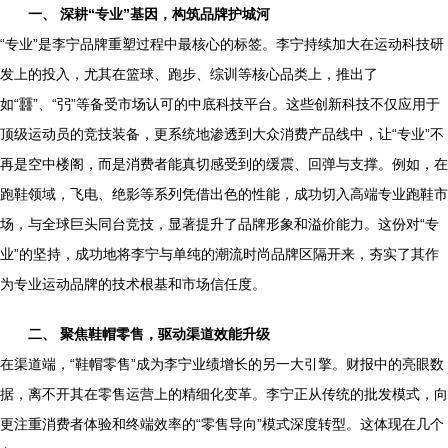
一、 深耕“专业”基因，构筑品牌护城河
“专业”是李宁品牌重塑过程中最核心的标签。李宁持续加大在运动科技研
发上的投入，尤其在篮球、跑步、综训等核心品类上，推出了
如“䨻”、“弜”等备受市场认可的中底科技平台。这些创新科技不仅应用于
顶级运动员的竞技装备，更系统地渗透到大众消费产品线中，让“专业”不
再是空中楼阁，而是消费者能真切感受到的缓震、回弹与支撑。例如，在
跑鞋领域，飞电、绝影等系列凭借出色的性能，成功切入高端专业跑鞋市
场，与全球巨头同台竞技，显著提升了品牌形象和溢价能力。这份对“专
业”的坚持，成功地将李宁与单纯的潮流时尚品牌区隔开来，夯实了其作
为专业运动品牌的技术根基和市场信任度。
二、 聚焦鞋帽零售，驱动渠道效能升级
在渠道端，“鞋帽零售”成为李宁业绩增长的另一大引擎。财报中的亮眼数
据，离不开其在零售运营上的精细化变革。李宁正从传统的批发模式，向
更注重消费者体验和终端效率的“零售导向”模式深度转型。这体现在几个