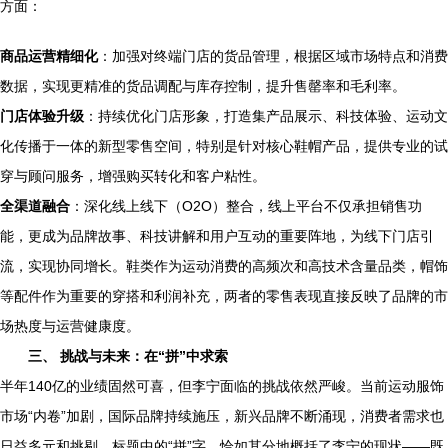
方面：
商品运营精细化
：加强对终端门店的货品管理，根据区域市场特点和消费
数据，实现更精准的货品调配与库存控制，提升售罄率和毛利率。
门店体验升级
：持续优化门店形象，打造集产品展示、科技体验、运动文
化传播于一体的新型零售空间，特别是针对核心鞋帽产品，提供专业的试
穿与顾问服务，增强购买转化和客户粘性。
全渠道融合
：深化线上线下（O2O）整合，线上平台不仅承担销售功
能，更成为品牌故事、科技讲解和用户互动的重要阵地，为线下门店引
流，实现协同增长。鞋类作为运动消费的高频次和高技术含量品类，帽饰
等配件作为重要的穿搭和利润补充，两者的零售表现直接反映了品牌的市
场热度与运营健康度。
三、 挑战与未来：在“拼”中求索
半年140亿的业绩固然可喜，但李宁面临的挑战依然严峻。当前运动服饰
市场“内卷”加剧，国际品牌持续施压，新兴品牌不断涌现，消费者需求也
日益多元和挑剔。标题中的“拼”字，恰如其分地概括了李宁的现状——既