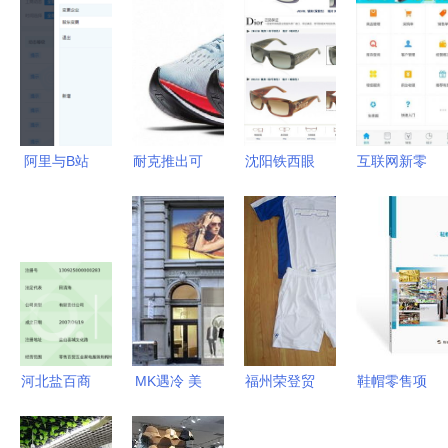
阿里与B站
耐克推出可
沈阳铁西眼
互联网新零
共投涵意电
以挑战两小
镜市场 品
售硝烟弥
商 鞋帽零
时马拉松的
质眼镜批发
漫，小米式
售圈的破圈
全新概念跑
零售一网打
的“轻骑
信号
鞋
尽，打造靓
兵”突围之
丽出行风范
路
河北盐百商
MK遇冷 美
福州荣登贸
鞋帽零售项
贸集团 深
百货零售商
易 整合运
目商业计划
耕区域市
为何陆续抛
动装、鞋帽
书（最新