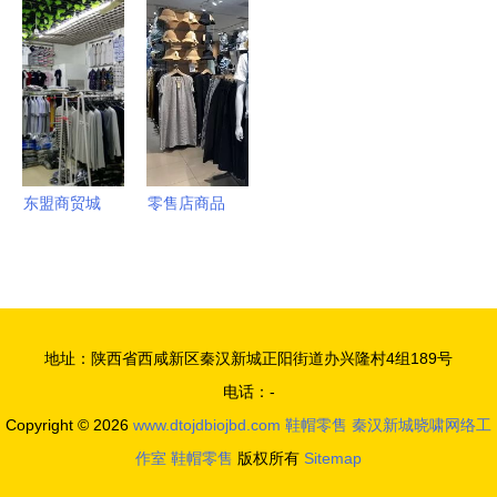
耕区域市
为何陆续抛
动装、鞋帽
书（最新
场，开启互
弃昔日爆
与童装资
版）
联网销售新
款？
源，打造零
篇章
售批发新生
态
东盟商贸城
零售店商品
秋季订货盛
陈列设计的
会 9月23日
力量 鞋帽
进货即送好
零售中的视
礼，开启互
觉魅力
地址：陕西省西咸新区秦汉新城正阳街道办兴隆村4组189号
联网销售新
电话：-
篇章
Copyright © 2026
www.dtojdbiojbd.com
鞋帽零售
秦汉新城晓啸网络工
作室
鞋帽零售
版权所有
Sitemap