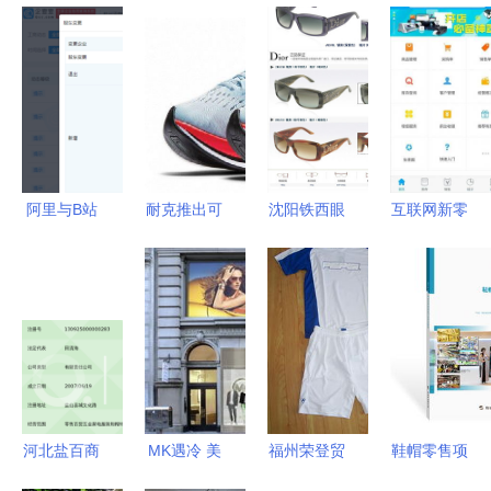
阿里与B站
耐克推出可
沈阳铁西眼
互联网新零
共投涵意电
以挑战两小
镜市场 品
售硝烟弥
商 鞋帽零
时马拉松的
质眼镜批发
漫，小米式
售圈的破圈
全新概念跑
零售一网打
的“轻骑
信号
鞋
尽，打造靓
兵”突围之
丽出行风范
路
河北盐百商
MK遇冷 美
福州荣登贸
鞋帽零售项
贸集团 深
百货零售商
易 整合运
目商业计划