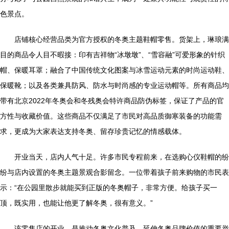
色景点。
店铺核心经营品类为官方授权的冬奥主题鞋帽零售。货架上，琳琅满
目的商品令人目不暇接：印有吉祥物“冰墩墩”、“雪容融”可爱形象的针织
帽、保暖耳罩；融合了中国传统文化图案与冰雪运动元素的时尚运动鞋、
保暖靴；以及各类兼具防风、防水与时尚感的专业运动帽等。所有商品均
带有北京2022年冬奥会和冬残奥会特许商品防伪标签，保证了产品的官
方性与收藏价值。这些商品不仅满足了市民对高品质御寒装备的功能需
求，更成为大家表达支持冬奥、留存珍贵记忆的情感载体。
开业当天，店内人气十足。许多市民专程前来，在选购心仪鞋帽的纷
纷与店内设置的冬奥主题景观合影留念。一位带着孩子前来购物的市民表
示：“在公园里散步就能买到正版的冬奥帽子，非常方便。给孩子买一
顶，既实用，也能让他更了解冬奥，很有意义。”
该零售店的开业，是推动冬奥文化普及、延伸冬奥品牌价值的重要举