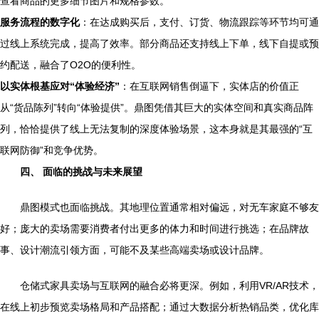
查看商品的更多细节图片和规格参数。
服务流程的数字化
：在达成购买后，支付、订货、物流跟踪等环节均可通
过线上系统完成，提高了效率。部分商品还支持线上下单，线下自提或预
约配送，融合了O2O的便利性。
以实体根基应对“体验经济”
：在互联网销售倒逼下，实体店的价值正
从“货品陈列”转向“体验提供”。鼎图凭借其巨大的实体空间和真实商品阵
列，恰恰提供了线上无法复制的深度体验场景，这本身就是其最强的“互
联网防御”和竞争优势。
四、 面临的挑战与未来展望
鼎图模式也面临挑战。其地理位置通常相对偏远，对无车家庭不够友
好；庞大的卖场需要消费者付出更多的体力和时间进行挑选；在品牌故
事、设计潮流引领方面，可能不及某些高端卖场或设计品牌。
仓储式家具卖场与互联网的融合必将更深。例如，利用VR/AR技术，
在线上初步预览卖场格局和产品搭配；通过大数据分析热销品类，优化库