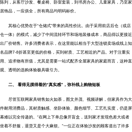
陈列，从客厅沙发、餐桌椅、卧室套装，到书房办公、儿童家具，乃至家
居饰品，一应俱全，所有商品均明码标价。
其核心优势在于“仓储式”带来的高性价比。由于采用前店后仓（或店
仓一体）的模式，减少了中间流转环节和场地装修成本，商品得以更接近
出厂价销售。许多消费者表示，在这里能以相当于大型连锁卖场或线上知
名品牌7-8折甚至更低的价格，买到材质、工艺相近的产品。对于注重实
用、追求物有所值，尤其是需要一站式配齐全屋家具的家庭而言，这种直
观、透明的选购体验极具吸引力。
二、 看得见摸得着的“真实感”，弥补线上购物短板
尽管互联网家具销售如火如荼，图文并茂、视频讲解，但家具作为大
件耐用消费品，其材质触感、坐卧体验、颜色细节、工艺扎实度，仍是屏
幕难以完全传递的。“在网上下单总像开盲盒，送到家才发现色差大或者
坐着不舒服，退货又是个大麻烦。”一位正在体验沙发的顾客道出了许多