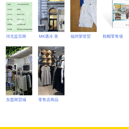
信号
鞋
尽，打造靓
兵”突围之
丽出行风范
路
河北盐百商
MK遇冷 美
福州荣登贸
鞋帽零售项
贸集团 深
百货零售商
易 整合运
目商业计划
耕区域市
为何陆续抛
动装、鞋帽
书（最新
场，开启互
弃昔日爆
与童装资
版）
联网销售新
款？
源，打造零
篇章
售批发新生
态
东盟商贸城
零售店商品
秋季订货盛
陈列设计的
会 9月23日
力量 鞋帽
进货即送好
零售中的视