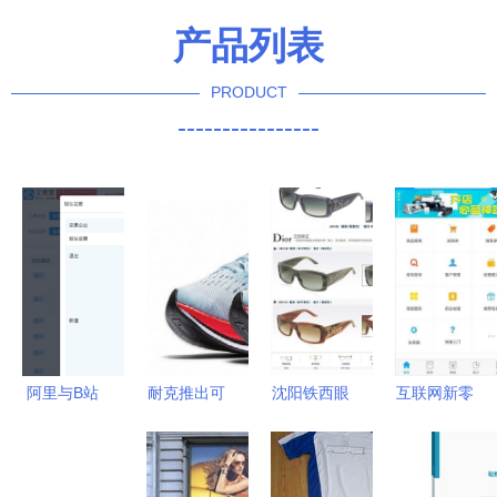
产品列表
PRODUCT
----------------
阿里与B站
耐克推出可
沈阳铁西眼
互联网新零
共投涵意电
以挑战两小
镜市场 品
售硝烟弥
商 鞋帽零
时马拉松的
质眼镜批发
漫，小米式
售圈的破圈
全新概念跑
零售一网打
的“轻骑